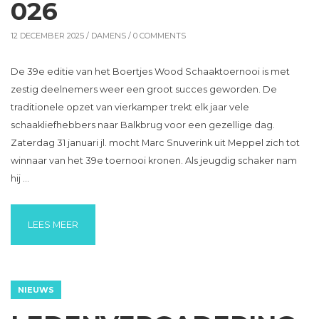
026
12 DECEMBER 2025 /
DAMENS
/ 0 COMMENTS
De 39e editie van het Boertjes Wood Schaaktoernooi is met
zestig deelnemers weer een groot succes geworden. De
traditionele opzet van vierkamper trekt elk jaar vele
schaakliefhebbers naar Balkbrug voor een gezellige dag.
Zaterdag 31 januari jl. mocht Marc Snuverink uit Meppel zich tot
winnaar van het 39e toernooi kronen. Als jeugdig schaker nam
hij …
“SUCCESVOL BOERTJES WOOD SCHAAKTOERNOOI 
LEES MEER
NIEUWS